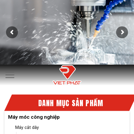
Skip
to
content
DANH MỤC SẢN PHẨM
Máy móc công nghiệp
Máy cắt dây