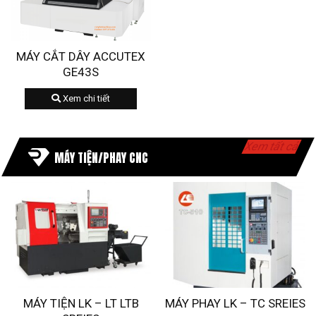
MÁY CẮT DÂY ACCUTEX
GE43S
Xem chi tiết
Xem tất cả
MÁY TIỆN/PHAY CNC
MÁY TIỆN LK – LT LTB
MÁY PHAY LK – TC SREIES