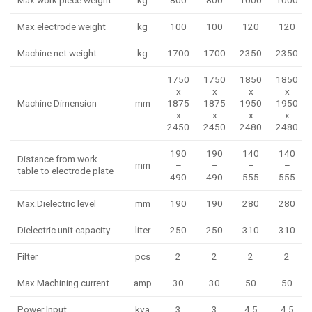
Max.electrode weight
kg
100
100
120
120
Machine net weight
kg
1700
1700
2350
2350
1750
1750
1850
1850
x
x
x
x
Machine Dimension
mm
1875
1875
1950
1950
x
x
x
x
2450
2450
2480
2480
190
190
140
140
Distance from work
mm
–
–
–
–
table to electrode plate
490
490
555
555
Max.Dielectric level
mm
190
190
280
280
Dielectric unit capacity
liter
250
250
310
310
Filter
pcs
2
2
2
2
Max.Machining current
amp
30
30
50
50
Power Input
kva
3
3
4.5
4.5