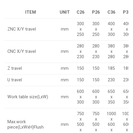
ITEM
UNIT
C26
P26
C36
P36
300
300
400
400
ZNC X/Y travel
mm
x
x
x
x
250
250
300
300
280
280
380
380
CNC X/Y travel
mm
x
x
x
x
230
230
280
280
Z travel
mm
150
150
185
185
U travel
mm
150
150
230
230
600
600
650
650
Work table size(LxW)
mm
x
x
x
x
300
300
350
350
750
750
1000
1000
x
x
x
x
Max.work
mm
500
500
600
600
piece(LxWxH)Flush
x
x
x
x