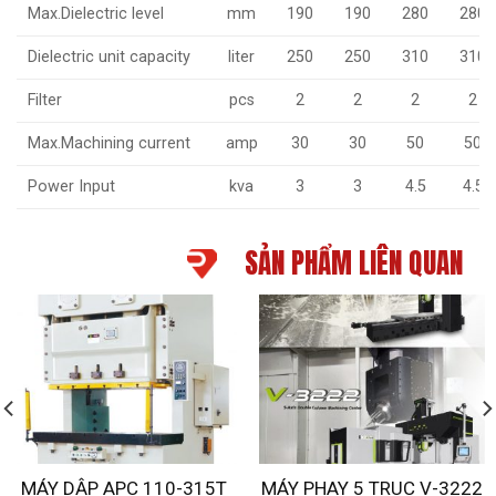
Max.Dielectric level
mm
190
190
280
280
Dielectric unit capacity
liter
250
250
310
310
Filter
pcs
2
2
2
2
Max.Machining current
amp
30
30
50
50
Power Input
kva
3
3
4.5
4.5
SẢN PHẨM LIÊN QUAN
MÁY DẬP APC 110-315T
MÁY PHAY 5 TRUC V-3222