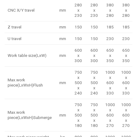
280
280
380
380
CNC X/Y travel
mm
x
x
x
x
230
230
280
280
Z travel
mm
150
150
185
185
U travel
mm
150
150
230
230
600
600
650
650
Work table size(LxW)
mm
x
x
x
x
300
300
350
350
750
750
1000
1000
x
x
x
x
Max.work
mm
500
500
600
600
piece(LxWxH)Flush
x
x
x
x
240
240
330
330
750
750
1000
1000
x
x
x
x
Max.work
mm
500
500
600
600
piece(LxWxH)Submerge
x
x
x
x
180
180
270
270
Max.work piece weight
kg
800
800
1000
1000