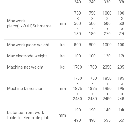
240
240
330
330
750
750
1000
1000
x
x
x
x
Max.work
mm
500
500
600
600
piece(LxWxH)Submerge
x
x
x
x
180
180
270
270
Max.work piece weight
kg
800
800
1000
1000
Max.electrode weight
kg
100
100
120
120
Machine net weight
kg
1700
1700
2350
2350
1750
1750
1850
1850
x
x
x
x
Machine Dimension
mm
1875
1875
1950
1950
x
x
x
x
2450
2450
2480
2480
190
190
140
140
Distance from work
mm
–
–
–
–
table to electrode plate
490
490
555
555