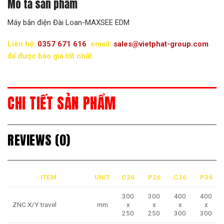
Mô tả sản phẩm
Máy bắn điện Đài Loan-MAXSEE EDM
Liên hệ:
0357 671 616
email:
sales@vietphat-group.com
để được báo giá tốt nhất
CHI TIẾT SẢN PHẨM
REVIEWS (0)
ITEM
UNIT
C26
P26
C36
P36
300
300
400
400
ZNC X/Y travel
mm
x
x
x
x
250
250
300
300