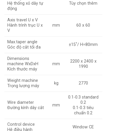
Hệ thống xỏ dây tự
Tùy chọn thêm
động
Axis travel U x V
Hành trình trục U x
mm
60 x 60
V
Max.taper angle
±15˚/ H=80mm
Góc độ cắt tối đa
Dimensions
2200 x 2400 x
machine WxDxH
mm
1990
Kích thước máy
Weight machine
kg
2770
Trọng lượng máy
0.1-0.3 standard
Wire diameter
0.2
mm
Đường kính dây cắt
0.1-0.3 tiêu
chuẩn 0.2
Control device
Window CE
Hệ điều hành