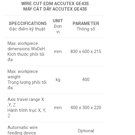
WIRE CUT EDM ACCUTEX GE43S
MÁY CẮT DÂY ACCUTEX GE43S
UNIT
SPECCIFICATIONS
PARAMETER
Đơn
Đặc điểm kỹ thuật
Thông số
vị
Max. workpiece
dimensions WxDxH
mm
830 x 600 x 215
Kích thước phôi tối
đa
Max. workpiece
weight
kg
400
Trọng lượng phôi tối
đa
Axis travel range X
,Y, Z
mm
400 x 300 x 220
Hành trình trục X, Y,
Z
Automatic wire
Optional
feeding device