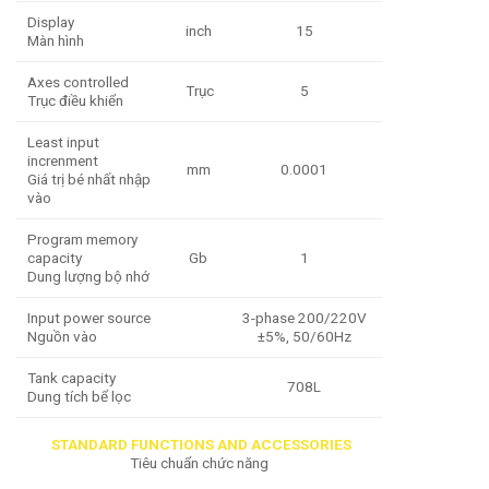
Display
inch
15
Màn hình
Axes controlled
Trục
5
Trục điều khiển
Least input
increnment
mm
0.0001
Giá trị bé nhất nhập
vào
Program memory
capacity
Gb
1
Dung lượng bộ nhớ
Input power source
3-phase 200/220V
Nguồn vào
±5%, 50/60Hz
Tank capacity
708L
Dung tích bể lọc
STANDARD FUNCTIONS AND ACCESSORIES
Tiêu chuẩn chức năng