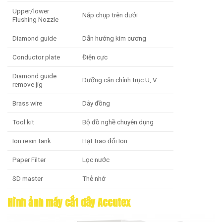
Upper/lower
Nắp chụp trên dưới
Flushing Nozzle
Diamond guide
Dẫn hướng kim cương
Conductor plate
Điện cực
Diamond guide
Dưỡng căn chỉnh trục U, V
remove jig
Brass wire
Dây đồng
Tool kit
Bộ đồ nghề chuyên dụng
Ion resin tank
Hạt trao đổi Ion
Paper Filter
Lọc nước
SD master
Thẻ nhớ
Hình ảnh máy cắt dây Accutex