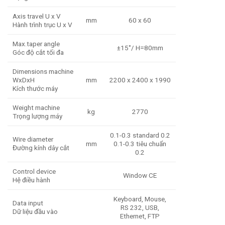
Axis travel U x V
mm
60 x 60
Hành trình trục U x V
Max.taper angle
±15˚/ H=80mm
Góc độ cắt tối đa
Dimensions machine
WxDxH
mm
2200 x 2400 x 1990
Kích thước máy
Weight machine
kg
2770
Trọng lượng máy
0.1-0.3 standard 0.2
Wire diameter
mm
0.1-0.3 tiêu chuẩn
Đường kính dây cắt
0.2
Control device
Window CE
Hệ điều hành
Keyboard, Mouse,
Data input
RS 232, USB,
Dữ liệu đầu vào
Ethernet, FTP