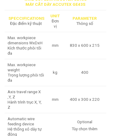
MÁY CẮT DÂY ACCUTEX GE43S
UNIT
SPECCIFICATIONS
PARAMETER
Đơn
Đặc điểm kỹ thuật
Thông số
vị
Max. workpiece
dimensions WxDxH
mm
830 x 600 x 215
Kích thước phôi tối
đa
Max. workpiece
weight
kg
400
Trọng lượng phôi tối
đa
Axis travel range X
,Y, Z
mm
400 x 300 x 220
Hành trình trục X, Y,
Z
Automatic wire
Optional
feeding device
Tùy chọn thêm
Hệ thống xỏ dây tự
động