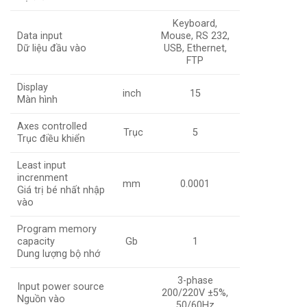
Keyboard,
Data input
Mouse, RS 232,
Dữ liệu đầu vào
USB, Ethernet,
FTP
Display
inch
15
Màn hình
Axes controlled
Trục
5
Trục điều khiển
Least input
increnment
mm
0.0001
Giá trị bé nhất nhập
vào
Program memory
capacity
Gb
1
Dung lượng bộ nhớ
3-phase
Input power source
200/220V ±5%,
Nguồn vào
50/60Hz