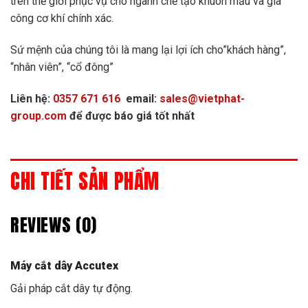
trên thế giới phục vụ cho ngành chế tạo khuôn mẫu và gia
công cơ khí chính xác.
Sứ mệnh của chúng tôi là mang lại lợi ích cho”khách hàng”,
“nhân viên”, “cổ đông”
Liên hệ:
0357 671 616
email:
sales@vietphat-
group.com
để được báo giá tốt nhất
CHI TIẾT SẢN PHẨM
REVIEWS (0)
Máy cắt dây Accutex
Gải pháp cắt dây tự động.