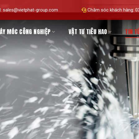
l: sales@vietphat-group.com
Chăm sóc khách hàng: 03
ÁY MÓC CÔNG NGHIỆP
VẬT TƯ TIÊU HAO
TIN T