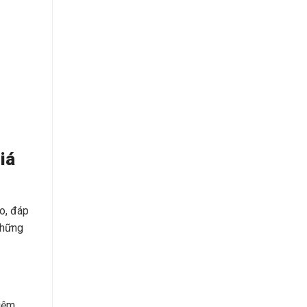
iá
o, đáp
những
iệm,