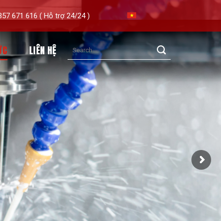
57 671 616 ( Hỗ trợ 24/24 )
ỨC
LIÊN HỆ