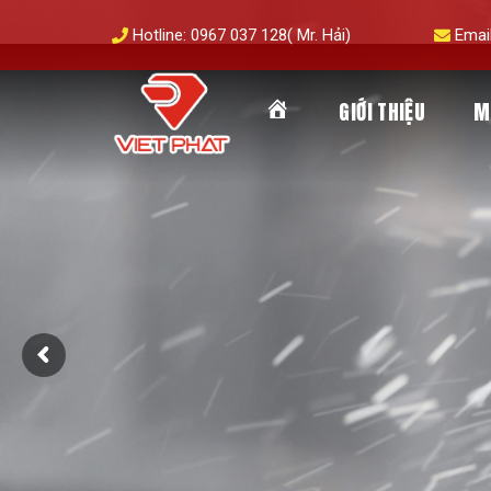
Skip
Hotline: 0967 037 128( Mr. Hải)
Emai
to
content
GIỚI THIỆU
M
TRANG
CHỦ