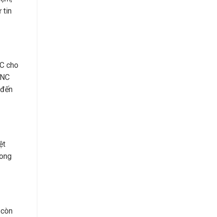
 tin
NC cho
CNC
 đến
ệt
rong
 còn