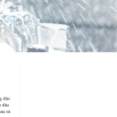
g, đặc
m đâu
sau và