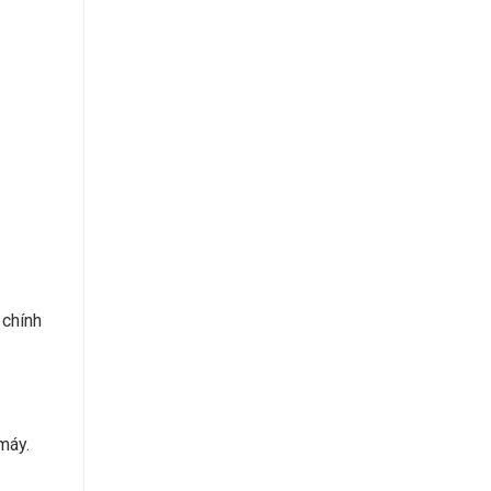
 chính
máy.