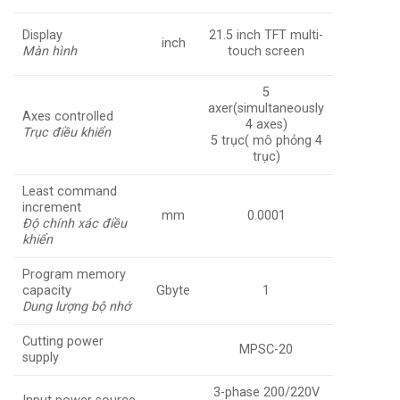
Display
21.5 inch TFT multi-
inch
Màn hình
touch screen
5
axer(simultaneously
Axes controlled
4 axes)
Trục điều khiển
5 trục( mô phỏng 4
trục)
Least command
increment
mm
0.0001
Độ chính xác điều
khiển
Program memory
capacity
Gbyte
1
Dung lượng bộ nhớ
Cutting power
MPSC-20
supply
3-phase 200/220V