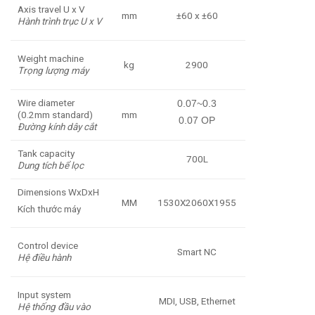
Axis travel U x V
mm
±60 x ±60
Hành trình trục U x V
Weight machine
kg
2900
Trọng lượng máy
Wire diameter
0.07~0.3
(0.2mm standard)
mm
0.07 OP
Đường kính dây cắt
Tank capacity
700L
Dung tích bể lọc
Dimensions WxDxH
MM
1530X2060X1955
Kích thước máy
Control device
Smart NC
Hệ điều hành
Input system
MDI, USB, Ethernet
Hệ thống đầu vào