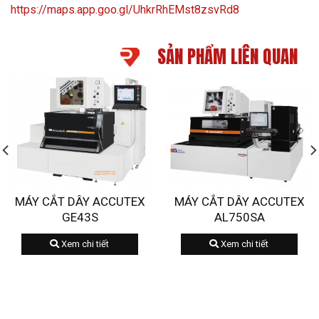
https://maps.app.goo.gl/UhkrRhEMst8zsvRd8
SẢN PHẨM LIÊN QUAN
MÁY CẮT DÂY ACCUTEX
MÁY CẮT DÂY ACCUTEX
GE43S
AL750SA
Xem chi tiết
Xem chi tiết