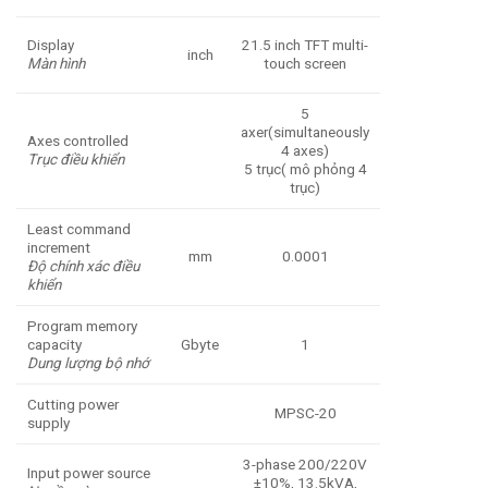
Display
21.5 inch TFT multi-
inch
Màn hình
touch screen
5
axer(simultaneously
Axes controlled
4 axes)
Trục điều khiển
5 trục( mô phỏng 4
trục)
Least command
increment
mm
0.0001
Độ chính xác điều
khiển
Program memory
capacity
Gbyte
1
Dung lượng bộ nhớ
Cutting power
MPSC-20
supply
3-phase 200/220V
Input power source
±10%, 13.5kVA,