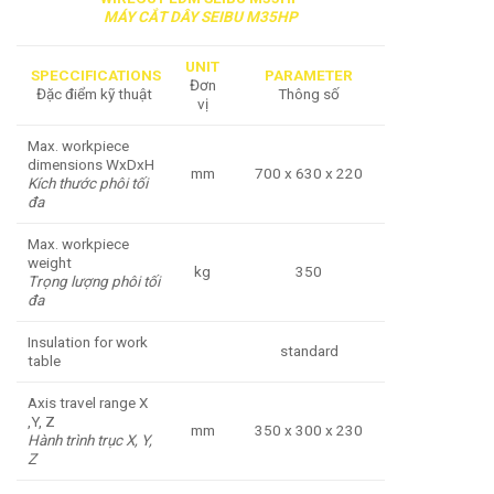
MÁY CẮT DÂY SEIBU M35HP
UNIT
SPECCIFICATIONS
PARAMETER
Đơn
Đặc điểm kỹ thuật
Thông số
vị
Max. workpiece
dimensions WxDxH
mm
700 x 630 x 220
Kích thước phôi tối
đa
Max. workpiece
weight
kg
350
Trọng lượng phôi tối
đa
Insulation for work
standard
table
Axis travel range X
,Y, Z
mm
350 x 300 x 230
Hành trình trục X, Y,
Z