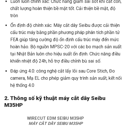
Luôn luôn chính xác: Chức năng giảm sai sót khi cắt côn,
chất lượng hoàn thiện bề mặt tốt. Cải thiện bề mặt, độ
tròn
Ổn định độ chính xác: Máy cắt dây Seibu được cải thiện
cấu trúc máy bằng phần phương pháp phân tích phần tử
FEA giúp tăng cường độ ổn định cấu trúc máy đến mức
hoàn hảo. Bộ nguồn MPSC-20 với các bo mạch sản xuất
tại Nhật Bản luôn cho hiệu suất ổn định. Chức năng điều
khiển nhiệt độ 24h, hỗ trợ điều chỉnh bù sai số.
Đáp ứng 4.0: công nghệ cắt lấy lõi sau Core Stich, Đo
camera, Mạ EL cho phép giảm quy trình sản xuất, kết nối
hệ thống 4.0
2. Thông số kỹ thuật máy cắt dây Seibu
M35HP
WIRECUT EDM SEIBU M35HP
MÁY CẮT DÂY SEIBU M35HP