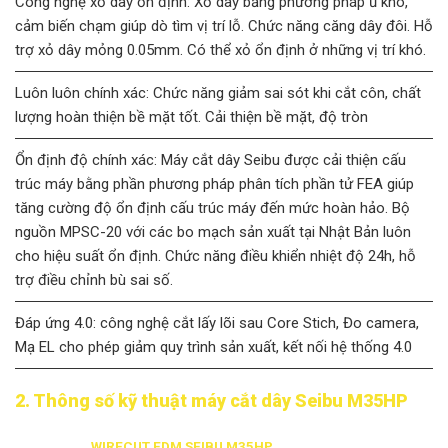
Công nghệ xỏ dây ổn định: Xỏ dây bằng phương pháp ủ khô,
cảm biến chạm giúp dò tìm vị trí lỗ. Chức năng căng dây đôi. Hỗ
trợ xỏ dây mỏng 0.05mm. Có thể xỏ ổn định ở những vị trí khó.
Luôn luôn chính xác: Chức năng giảm sai sót khi cắt côn, chất
lượng hoàn thiện bề mặt tốt. Cải thiện bề mặt, độ tròn
Ổn định độ chính xác: Máy cắt dây Seibu được cải thiện cấu
trúc máy bằng phần phương pháp phân tích phần tử FEA giúp
tăng cường độ ổn định cấu trúc máy đến mức hoàn hảo. Bộ
nguồn MPSC-20 với các bo mạch sản xuất tại Nhật Bản luôn
cho hiệu suất ổn định. Chức năng điều khiển nhiệt độ 24h, hỗ
trợ điều chỉnh bù sai số.
Đáp ứng 4.0: công nghệ cắt lấy lõi sau Core Stich, Đo camera,
Mạ EL cho phép giảm quy trình sản xuất, kết nối hệ thống 4.0
2. Thông số kỹ thuật máy cắt dây Seibu M35HP
WIRECUT EDM SEIBU M35HP