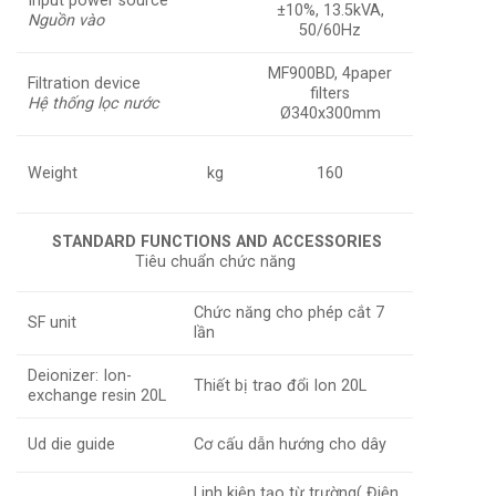
Input power source
±10%, 13.5kVA,
Nguồn vào
50/60Hz
MF900BD, 4paper
Filtration device
filters
Hệ thống lọc nước
Ø340x300mm
Weight
kg
160
STANDARD FUNCTIONS AND ACCESSORIES
Tiêu chuẩn chức năng
Chức năng cho phép cắt 7
SF unit
lần
Deionizer: Ion-
Thiết bị trao đổi Ion 20L
exchange resin 20L
Ud die guide
Cơ cấu dẫn hướng cho dây
Linh kiện tạo từ trường( Điện