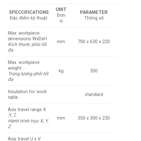
UNIT
SPECCIFICATIONS
PARAMETER
Đơn
Đặc điểm kỹ thuật
Thông số
vị
Max. workpiece
dimensions WxDxH
mm
700 x 630 x 220
Kích thước phôi tối
đa
Max. workpiece
weight
kg
350
Trọng lượng phôi tối
đa
Insulation for work
standard
table
Axis travel range X
,Y, Z
mm
350 x 300 x 230
Hành trình trục X, Y,
Z
Axis travel U x V