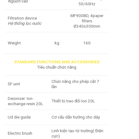
Nguồn vào
50/60Hz
MF900BD, 4paper
Filtration device
filters
Hệ thống lọc nước
Ø340x300mm
Weight
kg
160
STANDARD FUNCTIONS AND ACCESSORIES
Tiêu chuẩn chức năng
Chức năng cho phép cắt 7
SF unit
lần
Deionizer: Ion-
Thiết bị trao đổi Ion 20L
exchange resin 20L
Ud die guide
Cơ cấu dẫn hướng cho dây
Linh kiện tạo từ trường( Điện
Electric brush
cực)