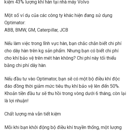
kiệm 43% lượng khí hàn tại nhà máy Volvo
M
ộ
t s
ố
ví d
ụ
c
ủ
a các công ty khác hi
ện đang sử
d
ụ
ng
Optimator:
ABB, BMW, GM, Caterpillar, JCB
Nếu làm việc trong lĩnh vực hàn, bạn chắc chắn biết chi phí
cho dây hàn trên kg sản phẩm. Nhưng bạn có biết chi phí
cho khí bảo vệ trên mét hàn không? Chi phí này tối thiểu
bằng chi phí dây hàn.
Nếu đầu tư vào Optimator, bạn sẽ có một bộ điều khí độc
đáo đồng thời giảm mức tiêu thụ khí bảo vệ lên đến 50%.
Khoản tiền đầu tư sẽ thu hồi trong vòng dưới 6 tháng, còn lại
là lợi nhuận!
Chất lượng mà vẫn tiết kiệm
Mỗi khi bạn khởi động bộ điều khí truyền thống, một lượng