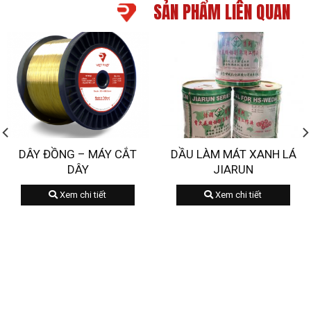
SẢN PHẨM LIÊN QUAN
DÂY ĐỒNG – MÁY CẮT
DẦU LÀM MÁT XANH LÁ
DÂY
JIARUN
Xem chi tiết
Xem chi tiết