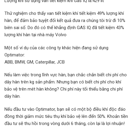
Lượng khí sử dụng van tiết kiệm khí Gas IQ là:429 lít
Thử nghiệm cho thấy van tiết kiệm khí tiết kiệm 49% lượng khí
hàn, để đảm bảo tuyệt đối kết quả đưa ra chúng tôi trừ đi 10%
biên sai số. Do đó có thể khẳng định GAS IQ đã tiết kiệm 43%
lượng khí hàn tại nhà máy Volvo
M
ộ
t s
ố
ví d
ụ
c
ủ
a các công ty khác hi
ện đang sử
d
ụ
ng
Optimator:
ABB, BMW, GM, Caterpillar, JCB
Nếu làm việc trong lĩnh vực hàn, bạn chắc chắn biết chi phí cho
dây hàn trên kg sản phẩm. Nhưng bạn có biết chi phí cho khí
bảo vệ trên mét hàn không? Chi phí này tối thiểu bằng chi phí
dây hàn.
Nếu đầu tư vào Optimator, bạn sẽ có một bộ điều khí độc đáo
đồng thời giảm mức tiêu thụ khí bảo vệ lên đến 50%. Khoản tiền
đầu tư sẽ thu hồi trong vòng dưới 6 tháng, còn lại là lợi nhuận!